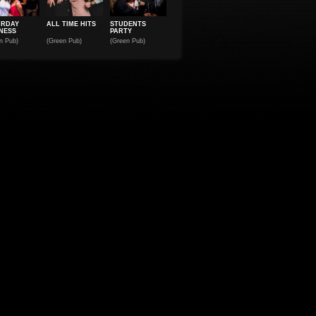
URDAY
ALL TIME HITS
STUDENTS
NESS
PARTY
n Pub)
(Green Pub)
(Green Pub)