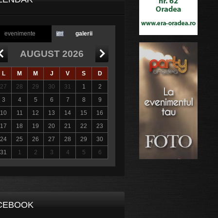
evenimente
galerii
AUGUST 2026
L
M
M
J
V
S
D
27
28
29
30
31
1
2
3
4
5
6
7
8
9
10
11
12
13
14
15
16
17
18
19
20
21
22
23
24
25
26
27
28
29
30
31
1
2
3
4
5
6
CEBOOK