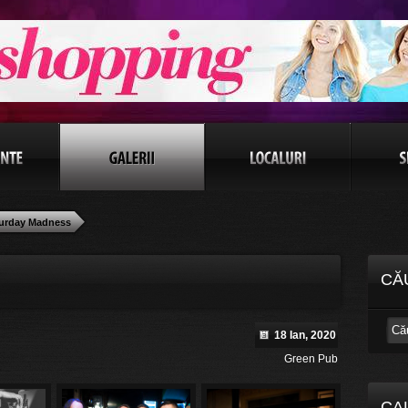
urday Madness
CĂ
18 Ian, 2020
Green Pub
CA