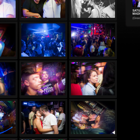
SAT
MAD
(Gree