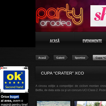
Acasă
Galerii
Sportive
Cupa “C
CUPA “CRATER” XCO
A cincea ediţie a competiţiei de ciclism montan cr
Betfia, de data asta ca şi un concurs UCI Class 2. Poze