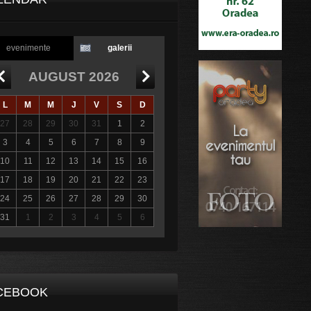
evenimente
galerii
AUGUST 2026
L
M
M
J
V
S
D
27
28
29
30
31
1
2
3
4
5
6
7
8
9
10
11
12
13
14
15
16
17
18
19
20
21
22
23
24
25
26
27
28
29
30
31
1
2
3
4
5
6
CEBOOK