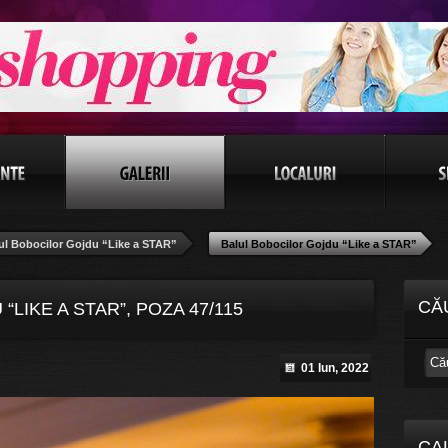
ul Bobocilor Gojdu “Like a STAR”
Balul Bobocilor Gojdu “Like a STAR”
CĂ
LIKE A STAR”, POZA 47/115
01 Iun, 2022
CA