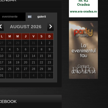
evenimente
galerii
AUGUST 2026
L
M
M
J
V
S
D
27
28
29
30
31
1
2
3
4
5
6
7
8
9
10
11
12
13
14
15
16
17
18
19
20
21
22
23
24
25
26
27
28
29
30
31
1
2
3
4
5
6
CEBOOK