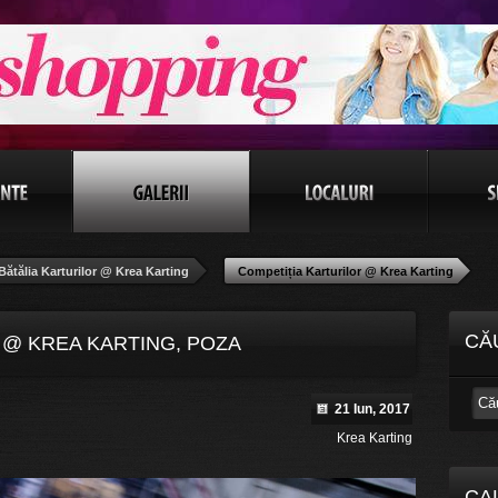
Bătălia Karturilor @ Krea Karting
Competiția Karturilor @ Krea Karting
CĂ
 @ KREA KARTING, POZA
21 Iun, 2017
Krea Karting
CA