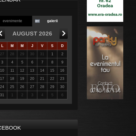
evenimente
galerii
AUGUST 2026
L
M
M
J
V
S
D
27
28
29
30
31
1
2
3
4
5
6
7
8
9
10
11
12
13
14
15
16
17
18
19
20
21
22
23
24
25
26
27
28
29
30
31
1
2
3
4
5
6
CEBOOK