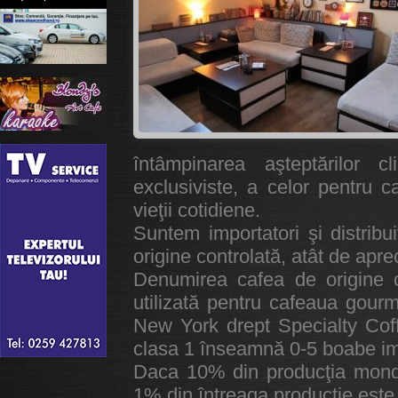
întâmpinarea aşteptărilor c
exclusiviste, a celor pentru 
vieţii cotidiene.
Suntem importatori şi distribu
origine controlată, atât de apre
Denumirea cafea de origine c
utilizată pentru cafeaua gourm
New York drept Specialty Coff
clasa 1 înseamnă 0-5 boabe im
Daca 10% din producţia mond
1% din întreaga producţie este