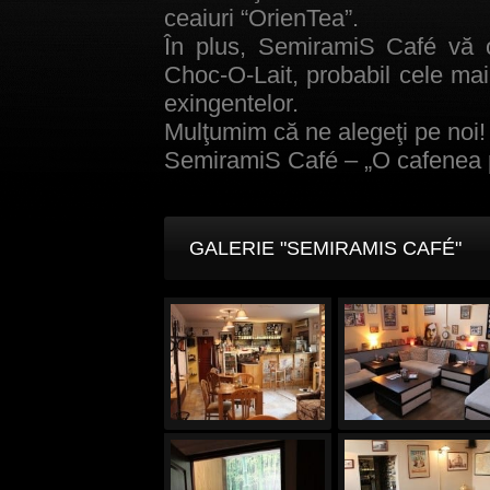
ceaiuri “OrienTea”.
În plus, SemiramiS Café vă 
Choc-O-Lait, probabil cele ma
exingentelor.
Mulţumim că ne alegeţi pe noi!
SemiramiS Café – „O cafenea p
GALERIE "SEMIRAMIS CAFÉ"