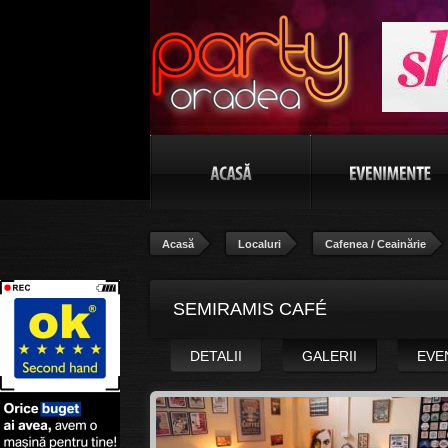
Acasă
Localuri
Cafenea / Ceainărie
SEMIRAMIS CAFÉ
DETALII
GALERII
EVE