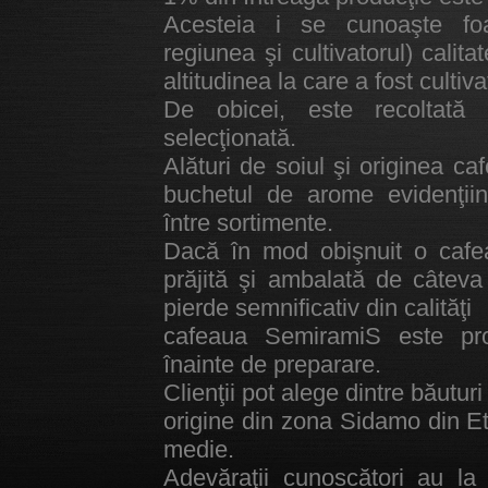
Acesteia i se cunoaşte foa
regiunea şi cultivatorul) calita
altitudinea la care a fost cultiva
De obicei, este recoltată 
selecţionată.
Alături de soiul şi originea caf
buchetul de arome evidenţiindu
între sortimente.
Dacă în mod obişnuit o cafea
prăjită şi ambalată de câteva 
pierde semnificativ din calităţi
cafeaua SemiramiS este pro
înainte de preparare.
Clienţii pot alege dintre băutur
origine din zona Sidamo din Eti
medie.
Adevăraţii cunoscători au la