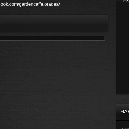
book.com/gardencaffe.oradea/
HA