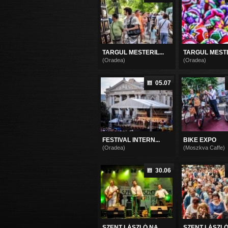
TARGUL MESTERIL...
TARGUL MESTER
(Oradea)
(Oradea)
05.07
FESTIVAL INTERN...
BIKE EXPO
(Oradea)
(Moszkva Caffe)
30.06
SZENT LÁSZLÓ NA...
SZENT LÁSZLÓ 