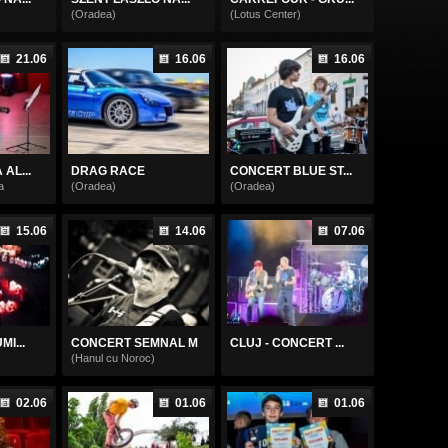
(Oradea)
(Lotus Center)
21.06
16.06
16.06
AL...
DRAG RACE
CONCERT BLUE ST...
a
(Oradea)
(Oradea)
15.06
14.06
07.06
I...
CONCERT SEMNAL M
CLUJ - CONCERT ...
(Hanul cu Noroc)
02.06
01.06
01.06