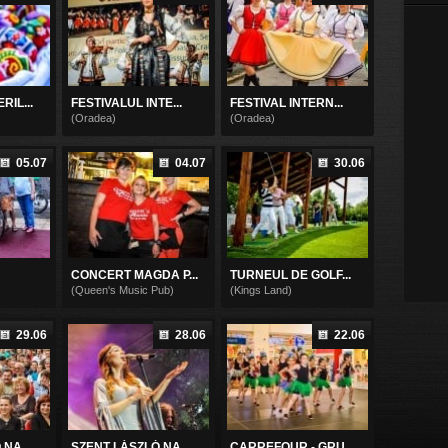
IL...
FESTIVALUL INTE...
FESTIVAL INTERN...
(Oradea)
(Oradea)
05.07
04.07
30.06
CONCERT MAGDA P...
TURNEUL DE GOLF...
(Queen's Music Pub)
(Kings Land)
29.06
28.06
22.06
NA...
SZENT LÁSZLÓ NA...
CARREFOUR - GRU...