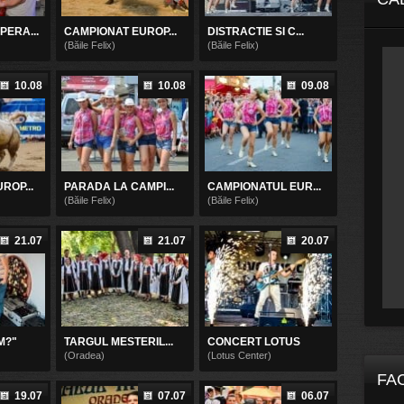
ERA...
CAMPIONAT EUROP...
DISTRACTIE SI C...
(Băile Felix)
(Băile Felix)
10.08
10.08
09.08
ROP...
PARADA LA CAMPI...
CAMPIONATUL EUR...
(Băile Felix)
(Băile Felix)
21.07
21.07
20.07
M?"
TARGUL MESTERIL...
CONCERT LOTUS
(Oradea)
(Lotus Center)
FA
19.07
07.07
06.07