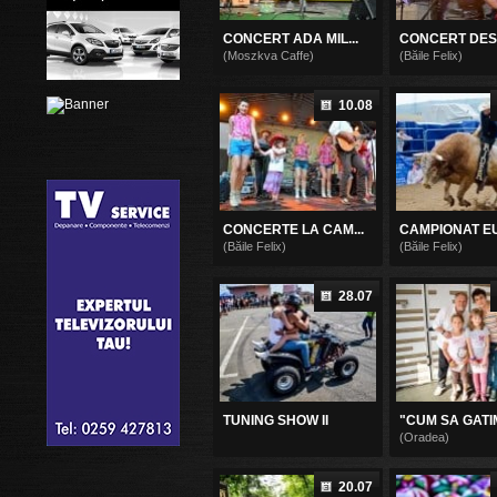
CONCERT ADA MIL...
CONCERT DESP
(Moszkva Caffe)
(Băile Felix)
10.08
CONCERTE LA CAM...
CAMPIONAT EU
(Băile Felix)
(Băile Felix)
28.07
TUNING SHOW II
"CUM SA GATI
(Oradea)
20.07