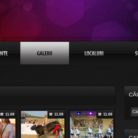
CĂ
11.08
11.08
11.08
CA