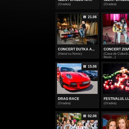
(Oradea)
(Oradea)
21.06
CONCERT DUTKA A...
CONCERT ZOIA 
(Hanul cu Noroc)
(Casa de Cultură 
Munic...)
15.06
DRAG RACE
FESTIVALUL LUM
(Oradea)
(Oradea)
02.06