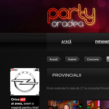
Acasă
Galerii
Concerte
PROVINCIALII
Poze realizate în data de 27 la concertul Provi