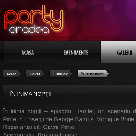
Acasă
Galerii
Culturale
În inima nopţii
ÎN INIMA NOPŢII
În inima nopţii – episodul Hamlet, un scenariu d
Pinte, cu inserţii de George Banu şi Monique Borie
Regia artistică: Gavriil Pinte
Scenografie: Roxana Ionescu