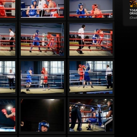
TOA
ORĂD
(Orad