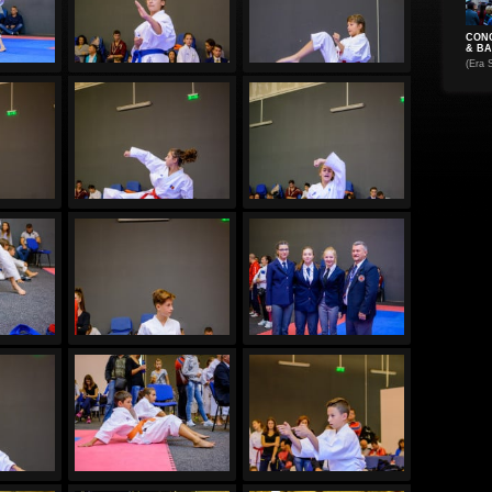
CONC
& BA.
(Era 