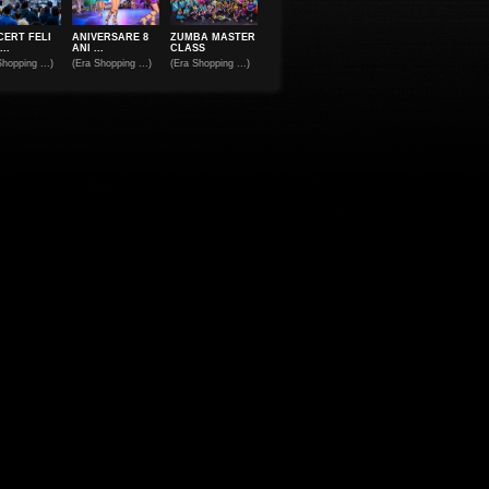
ERT FELI
ANIVERSARE 8
ZUMBA MASTER
..
ANI ...
CLASS
Shopping ...)
(Era Shopping ...)
(Era Shopping ...)