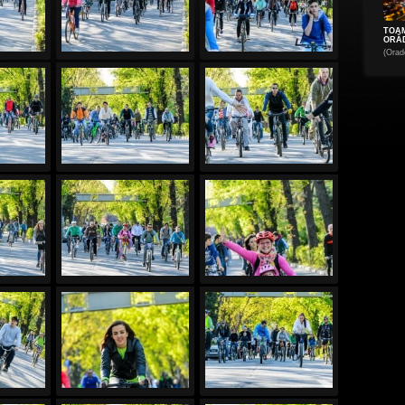
TOA
ORĂD
(Orad