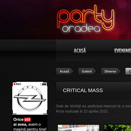
Acasă
Galerii
Diverse
C
CRITICAL MASS
Sute de bicilişti au participat miercuri la o n
Poze realizate în 22 aprilie 2015.