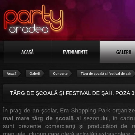
Acasă
Galerii
Concerte
Târg de şcoală şi festival de şah
TÂRG DE ŞCOALĂ ŞI FESTIVAL DE ŞAH, POZA 3
În prag de an şcolar, Era Shopping Park organi
mai mare târg de şcoală
al sezonului, în cadru
sunt prezente comercianţi şi producători de re
manuale, cluburi care oferă activităţi extraşcolare, 