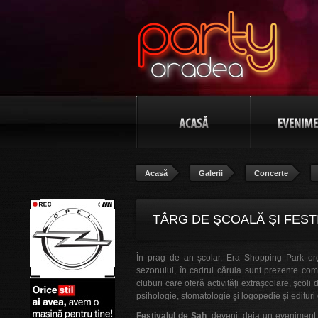
Acasă
Galerii
Concerte
TÂRG DE ŞCOALĂ ŞI FESTI
În prag de an şcolar, Era Shopping Park o
sezonului, în cadrul căruia sunt prezente come
cluburi care oferă activităţi extraşcolare, şcoli
psihologie, stomatologie şi logopedie şi edituri
Festivalul de Şah
, devenit deja un eveniment 