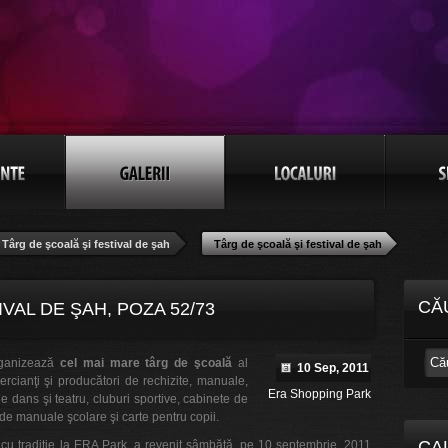
Târg de şcoală şi festival de şah
Târg de şcoală şi festival de şah
CĂ
VAL DE ŞAH, POZA 52/73
rganizează
cel mai mare târg de şcoală
al
10 Sep, 2011
rcianţi şi producători de rechizite, manuale,
Era Shopping Park
 de dans şi teatru, cluburi sportive, cabinete de
 de manuale şcolare şi carte pentru copii.
CA
cu tradiţie la ERA Park, a revenit sâmbătă, pe 10 septembrie, 2011,