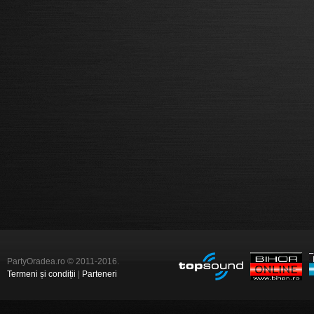
PartyOradea.ro © 2011-2016.
Termeni și condiții
|
Parteneri