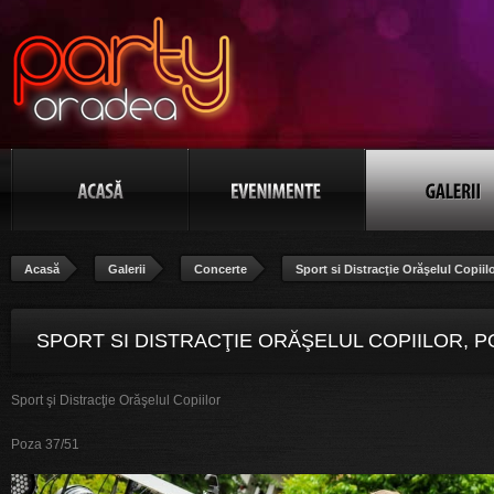
Acasă
Galerii
Concerte
Sport si Distracţie Orăşelul Copiil
SPORT SI DISTRACŢIE ORĂŞELUL COPIILOR, P
Sport
ş
i Distracţie Orăşelul Copiilor
37/51
Poza 37/51