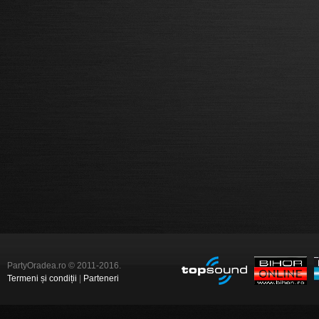
PartyOradea.ro © 2011-2016.
Termeni și condiții
|
Parteneri