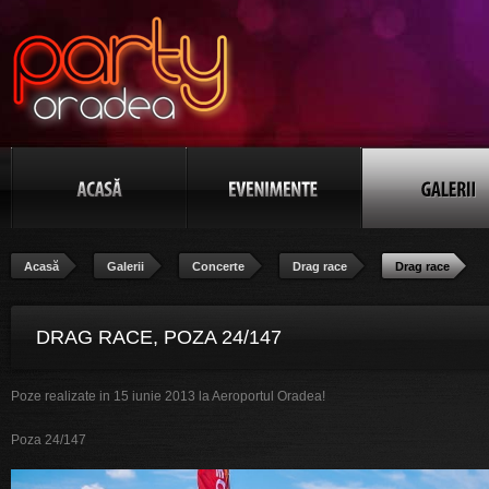
Acasă
Galerii
Concerte
Drag race
Drag race
DRAG RACE, POZA 24/147
Poze realizate in 15 iunie 2013 la Aeroportul Oradea!
Poza 24/147