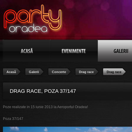
Acasă
Galerii
Concerte
Drag race
Drag race
DRAG RACE, POZA 37/147
Poze realizate in 15 iunie 2013 la Aeroportul Oradea!
Poza 37/147