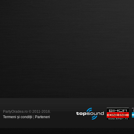
PartyOradea.ro © 2011-2016.
Termeni și condiții
|
Parteneri