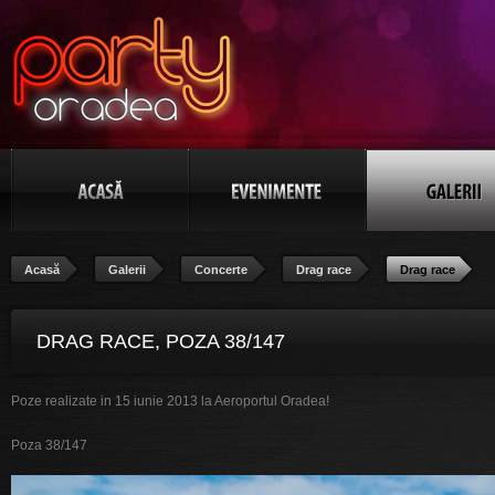
Acasă
Galerii
Concerte
Drag race
Drag race
DRAG RACE, POZA 38/147
Poze realizate in 15 iunie 2013 la Aeroportul Oradea!
Poza 38/147