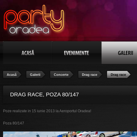
Acasă
Galerii
Concerte
Drag race
Drag race
DRAG RACE, POZA 80/147
Poze realizate in 15 iunie 2013 la Aeroportul Oradea!
Poza 80/147