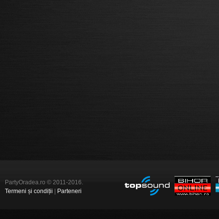
PartyOradea.ro © 2011-2016.
Termeni și condiții
|
Parteneri