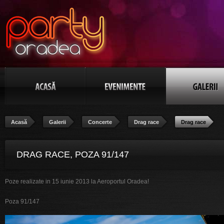
Acasă
Galerii
Concerte
Drag race
Drag race
DRAG RACE, POZA 91/147
Poze realizate in 15 iunie 2013 la Aeroportul Oradea!
Poza 91/147