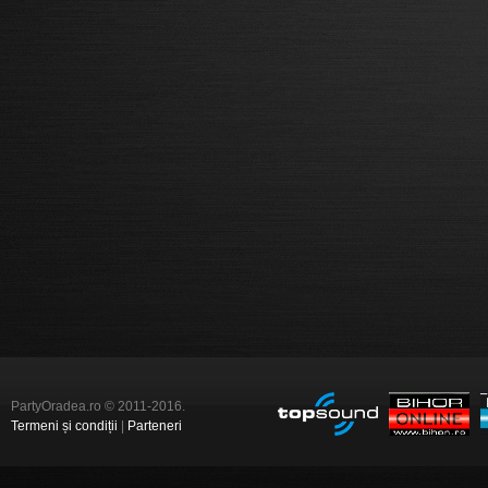
PartyOradea.ro © 2011-2016.
Termeni și condiții
|
Parteneri