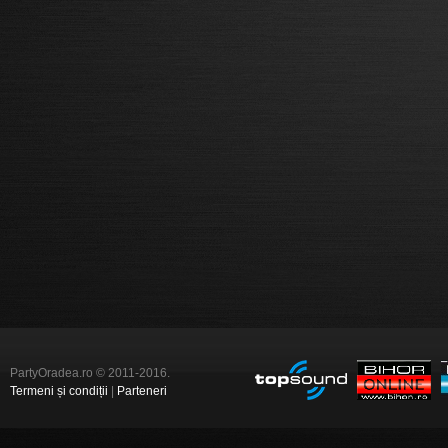
PartyOradea.ro © 2011-2016.
Termeni și condiții
|
Parteneri