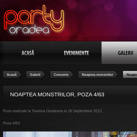
Acasă
Galerii
Concerte
Noaptea monstrilor
Noapte
NOAPTEA MONSTRILOR, POZA 4/63
Poze realizate la Toamna Oradeana in 26 Septembrie 2013.
Poza 4/63