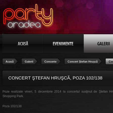
Acasă
Galerii
Concerte
Concert Ştefan Hruşcă
Con
CONCERT ŞTEFAN HRUŞCĂ, POZA 102/138
Poze realizate vineri, 5 decembrie 2014 la concertul susţinut de Ştefan H
Shopping Park.
Poza 102/138