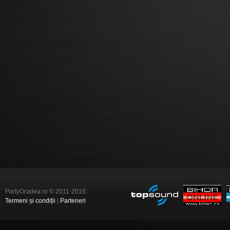
PartyOradea.ro © 2011-2016.
Termeni și condiții
|
Parteneri