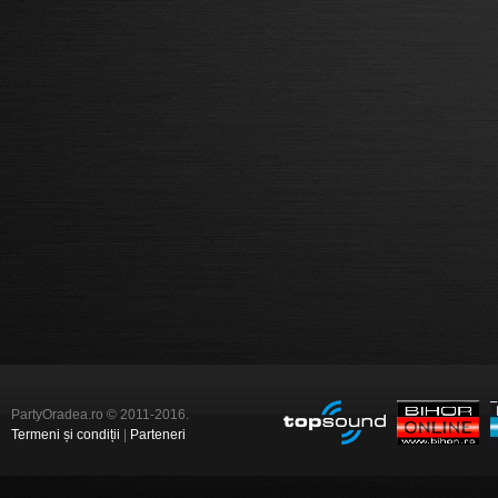
PartyOradea.ro © 2011-2016.
Termeni și condiții
|
Parteneri