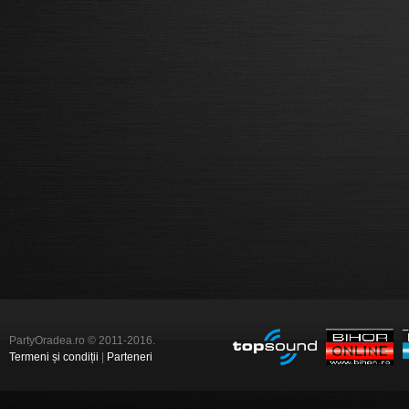
PartyOradea.ro © 2011-2016.
Termeni și condiții
|
Parteneri