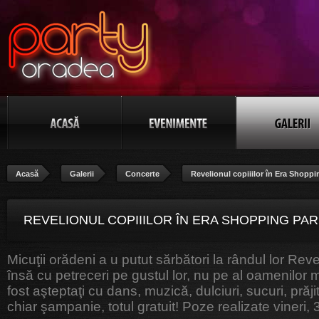
Acasă
Galerii
Concerte
Revelionul copiiilor în Era Shoppi
REVELIONUL COPIIILOR ÎN ERA SHOPPING PAR
Micuţii orădeni a u putut sărbători la rândul lor Reve
POZA 21/136
însă cu petreceri pe gustul lor, nu pe al oamenilor m
fost aşteptaţi cu dans, muzică, dulciuri, sucuri, prăjit
chiar şampanie, totul gratuit! Poze realizate vineri