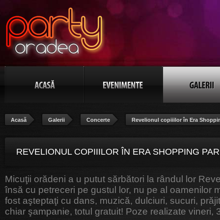
Acasă
Galerii
Concerte
Revelionul copiiilor în Era Shoppi
REVELIONUL COPIIILOR ÎN ERA SHOPPING PAR
Micuţii orădeni a u putut sărbători la rândul lor Reve
POZA 54/136
însă cu petreceri pe gustul lor, nu pe al oamenilor m
fost aşteptaţi cu dans, muzică, dulciuri, sucuri, prăjit
chiar şampanie, totul gratuit! Poze realizate vineri