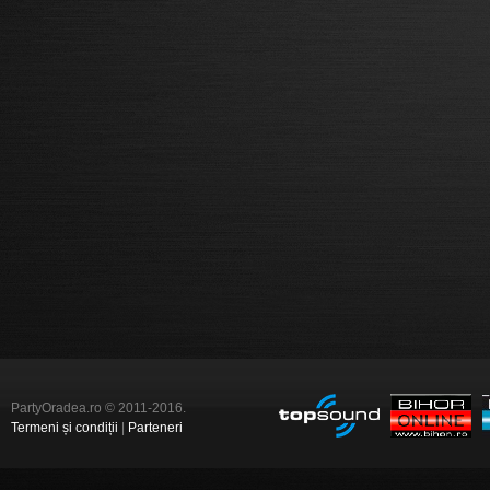
PartyOradea.ro © 2011-2016.
Termeni și condiții
|
Parteneri