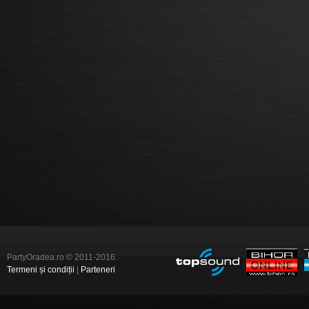
PartyOradea.ro © 2011-2016.
Termeni și condiții
|
Parteneri