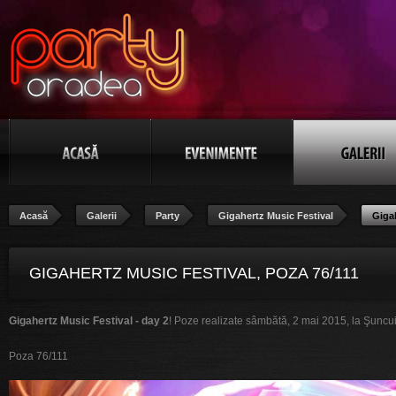
Acasă
Galerii
Party
Gigahertz Music Festival
Giga
GIGAHERTZ MUSIC FESTIVAL, POZA 76/111
Gigahertz Music Festival - day 2
! Poze realizate sâmbătă, 2 mai 2015, la Şuncu
Poza 76/111