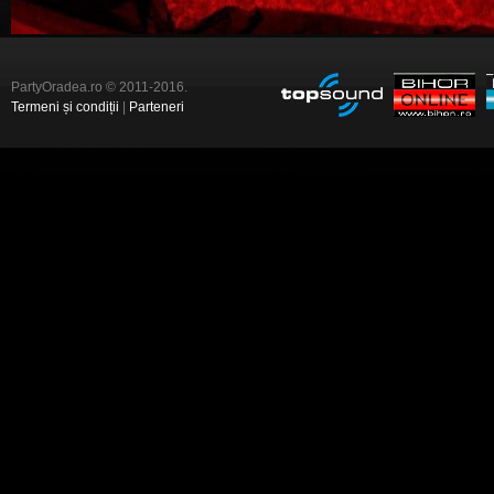
PartyOradea.ro © 2011-2016.
Termeni și condiții
|
Parteneri