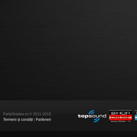
PartyOradea.ro © 2011-2016.
Termeni și condiții
|
Parteneri