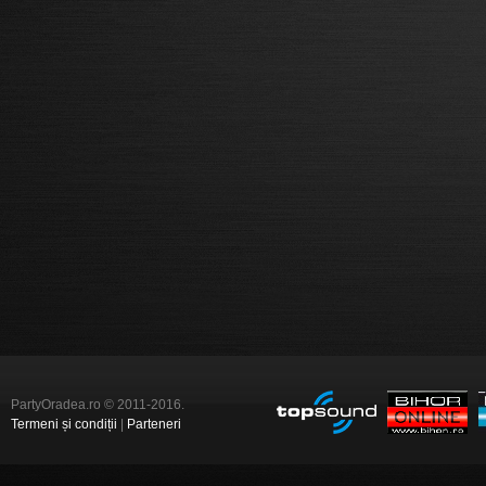
PartyOradea.ro © 2011-2016.
Termeni și condiții
|
Parteneri