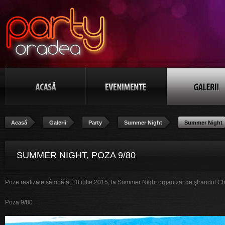
Acasă
Galerii
Party
Summer Night
Summer Night
SUMMER NIGHT, POZA 9/80
Poze realizate sâmbătă, 18 iulie 2015, la Summer Night organizat de ştrandul Ch
Poza 9/80