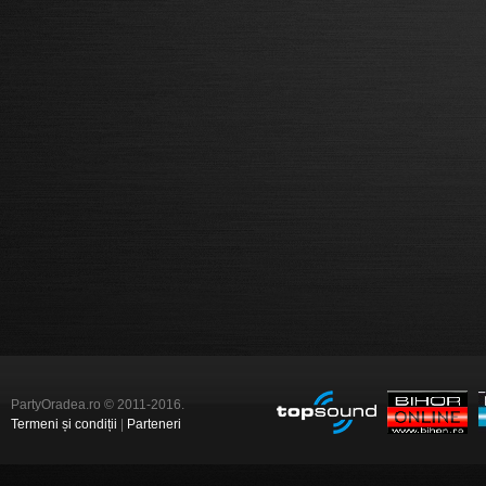
PartyOradea.ro © 2011-2016.
Termeni și condiții
|
Parteneri