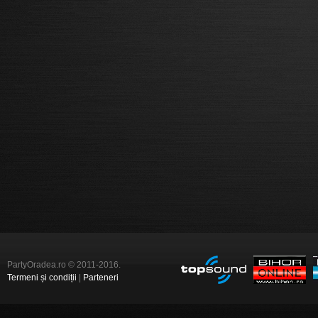
PartyOradea.ro © 2011-2016.
Termeni și condiții
|
Parteneri