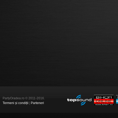
PartyOradea.ro © 2011-2016.
Termeni și condiții
|
Parteneri