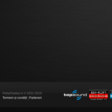
PartyOradea.ro © 2011-2016.
Termeni și condiții
|
Parteneri