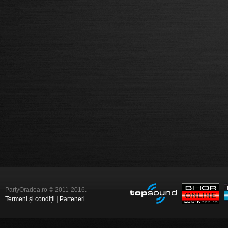
PartyOradea.ro © 2011-2016.
Termeni și condiții
|
Parteneri