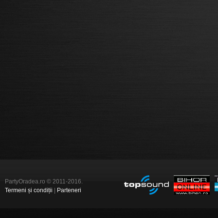
PartyOradea.ro © 2011-2016.
Termeni și condiții
|
Parteneri