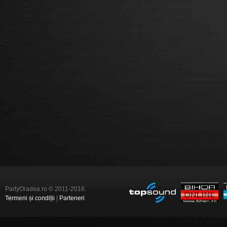
PartyOradea.ro © 2011-2016.
Termeni și condiții
|
Parteneri