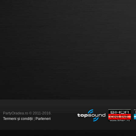
PartyOradea.ro © 2011-2016.
Termeni și condiții
|
Parteneri