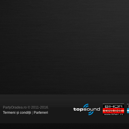
PartyOradea.ro © 2011-2016.
Termeni și condiții
|
Parteneri