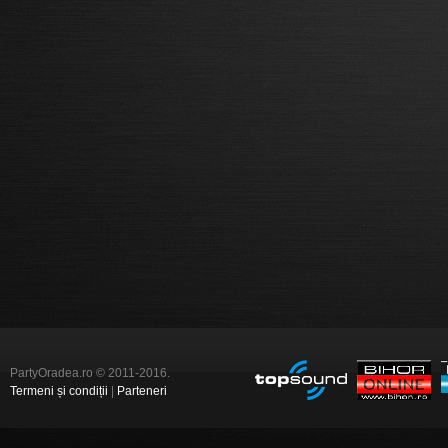
PartyOradea.ro © 2011-2016.
Termeni și condiții
|
Parteneri