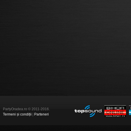
PartyOradea.ro © 2011-2016.
Termeni și condiții
|
Parteneri