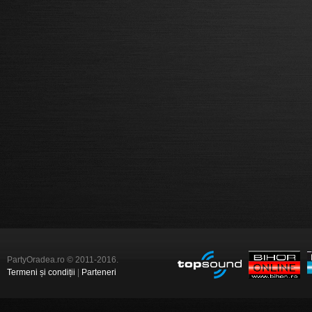
PartyOradea.ro © 2011-2016.
Termeni și condiții
|
Parteneri