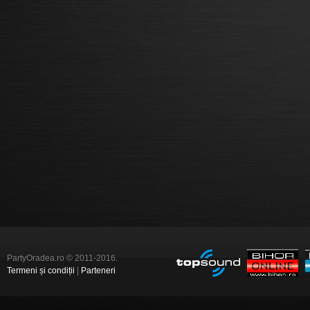
PartyOradea.ro © 2011-2016.
Termeni și condiții
|
Parteneri