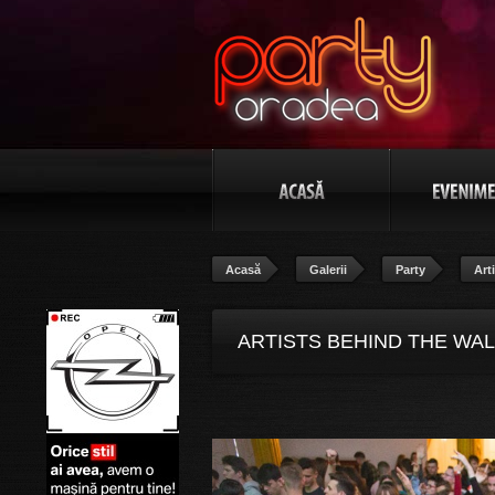
Acasă
Galerii
Party
Art
ARTISTS BEHIND THE WAL
''IOSIF VULCAN'' ORADEA,