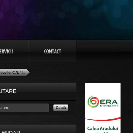
ocilor C.N. ''I...
UTARE
Caută
LENDAR