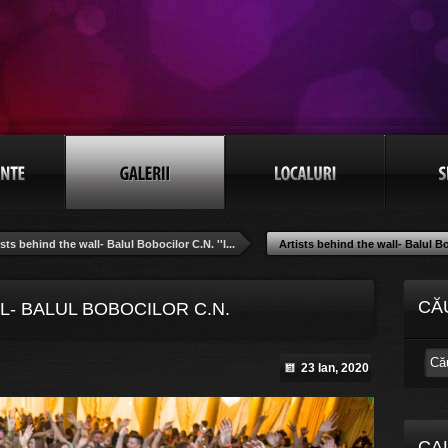
ists behind the wall- Balul Bobocilor C.N. ''I...
Artists behind the wall- Balul Bob
CĂ
L- BALUL BOBOCILOR C.N.
23 Ian, 2020
 POZA 46/102
CA