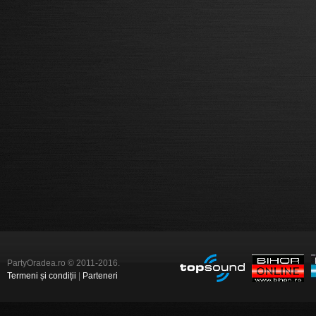
PartyOradea.ro © 2011-2016.
Termeni și condiții
|
Parteneri