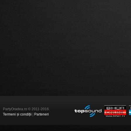
PartyOradea.ro © 2011-2016.
Termeni și condiții
|
Parteneri