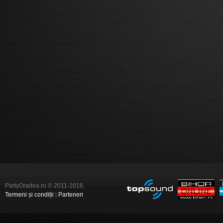
PartyOradea.ro © 2011-2016.
Termeni și condiții
|
Parteneri